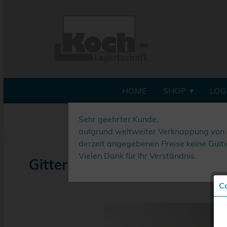
HOME
SHOP
LOG
Sehr geehrter Kunde,
aufgrund weltweiter Verknappung von 
derzeit angegebenen Preise keine Gültig
Vielen Dank für Ihr Verständnis.
Gitter-Bulli-Export
Co