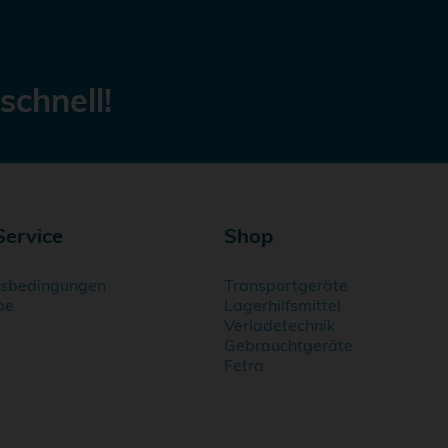
schnell!
Service
Shop
gsbedingungen
Transportgeräte
be
Lagerhilfsmittel
Verladetechnik
Gebrauchtgeräte
Fetra