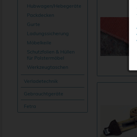
Hubwagen/Hebegeräte
Packdecken
Gurte
Ladungssicherung
Möbelkeile
Schutzfolien & Hüllen
für Polstermöbel
Werkzeugtaschen
Verladetechnik
Gebrauchtgeräte
Fetra