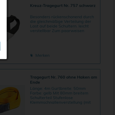
Kreuz-Tragegurt Nr. 757 schwarz
Besonders rückenschonend durch
die gleichmäßige Verteilung der
Last auf beide Schultern. leicht
verstellbar Zum paarweisen
Tragen benötigt man 2 Stück
Kreuzgurte! Länge: 3,80 m Breite:
50 mm Tragkraft: 500 kg
Merken
Tragegurt Nr. 760 ohne Haken am
Ende
Länge: 4m Gurtbreite: 50mm
Farbe: gelb Mit 80mm breitem
Schulterteil Stufenlose
Klemmschnallenverstellung (mit
Schutzülle) Reißfestigkeit: 250kg