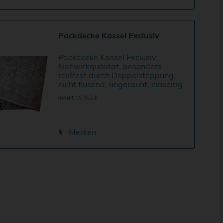
Packdecke Kassel Exclusiv
Packdecke Kassel Exclusiv,
Nähwirkqualität, besonders
reißfest durch Doppelsteppung,
nicht flusend, ungerauht, einseitig
mit Vlies ausgerüstet, feste Kante
Inhalt
15 Stück
an den Längsseiten, zwei Seiten
gesäumt, 320 g/m²
Merken