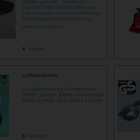
DEKRA geprüft - Zertifikat
AG70/11068/1804815963 aus
Polypropylen, weiche Ausführung
Reißfestigkeit im geraden Zug
1075 daN Anbinde- und
Inhalt
50 Laufende(r) Meter
Kraftknoten 500 daN Gurtbreite:
24mm Stücklänge 50m Preis je
lfd.M.
Merken
Luftpolsterfolie
als Stoßschutz für Schreibtische,
Stühle, Spiegel, Bilder und sonstige
Möbel 2-lagig, 80µ, 50m x 120 cm
Merken