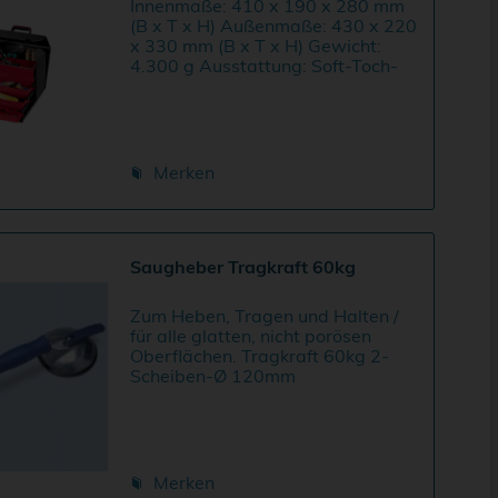
Innenmaße: 410 x 190 x 280 mm
(B x T x H) Außenmaße: 430 x 220
x 330 mm (B x T x H) Gewicht:
4.300 g Ausstattung: Soft-Toch-
Tragegriff, Rasterschlösser,
Vorderwand aufklappbar, 4-
teiliger Schubladeneinsatz mit
herausnehmbaren...
Merken
Saugheber Tragkraft 60kg
Zum Heben, Tragen und Halten /
für alle glatten, nicht porösen
Oberflächen. Tragkraft 60kg 2-
Scheiben-Ø 120mm
Merken