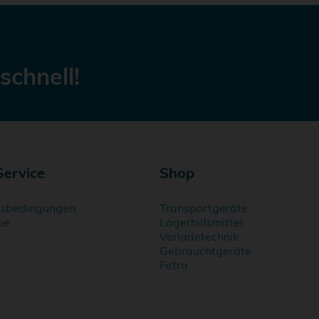
schnell!
Service
Shop
gsbedingungen
Transportgeräte
be
Lagerhilfsmittel
Verladetechnik
Gebrauchtgeräte
Fetra