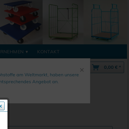
ERNEHMEN
KONTAKT
×
Mein Konto
0,00 € *
ohstoffe am Weltmarkt, haben unsere
n entsprechendes Angebot an.