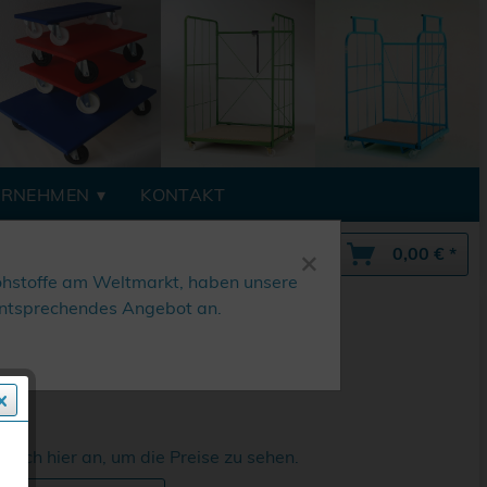
ERNEHMEN
KONTAKT
×
Mein Konto
0,00 € *
ohstoffe am Weltmarkt, haben unsere
n entsprechendes Angebot an.
 sich hier an, um die Preise zu sehen.