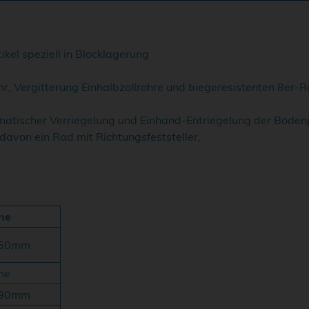
ikel speziell in Blocklagerung
ohr, Vergitterung Einhalbzollrohre und biegeresistenten 8er-
omatischer Verriegelung und Einhand-Entriegelung der Bodenp
davon ein Rad mit Richtungsfeststeller,
.
he
50mm
he
90mm