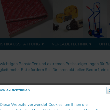
ISTIKAUSSTATTUNG
VERLADETECHNIK
UNT
wichtigen Rohstoffen und extremen Preissteigerungen für R
keit mehr. Bitte fordern Sie, für Ihren aktuellen Bedarf, ei
okie-Richtlinien
Melden Sie
Diese Website verwendet Cookies, um Ihnen die