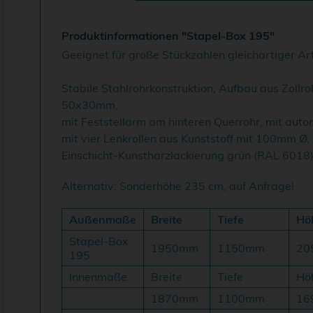
Produktinformationen "Stapel-Box 195"
Geeignet für große Stückzahlen gleichartiger Art
Stabile Stahlrohrkonstruktion, Aufbau aus Zollr
50x30mm,
mit Feststellarm am hinteren Querrohr, mit aut
mit vier Lenkrollen aus Kunststoff mit 100mm Ø, 
Einschicht-Kunstharzlackierung grün (RAL 6018)
Alternativ: Sonderhöhe 235 cm, auf Anfrage!
Außenmaße
Breite
Tiefe
Hö
Stapel-Box
1950mm
1150mm
20
195
Innenmaße
Breite
Tiefe
Hö
1870mm
1100mm
16