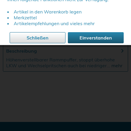
Artikel in den Warenkorb legen
Merkzettel
Merken
Artikelempfehlungen und vieles mehr
Artikel-Nr.:
SW10188
Schließen
Einverstanden
Beschreibung
Höhenverstellbarer Rammpuffer, stoppt überhohe
LKW und Wechselpritschen auch bei niedriger...
mehr