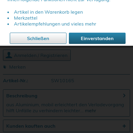
Artikel in den Warenkorb legen
Typen:
Merkzettel
Artikelempfehlungen und vieles mehr
Schließen
Einverstanden
Melden Sie sich hier an, um die Preise zu sehen.
Anmelden / Registrieren
Merken
Artikel-Nr.:
SW10165
Beschreibung
aus Aluminium, mobil erleichtert den Verladevorgang
hilft Unfälle zu verhindern leichter...
mehr
Kunden kauften auch