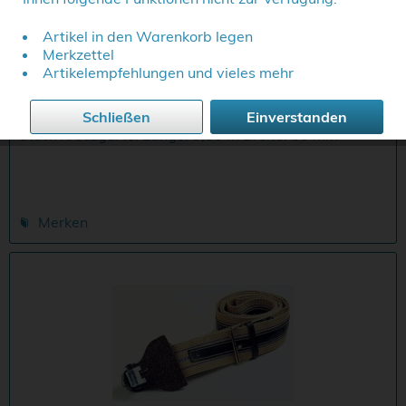
Artikel in den Warenkorb legen
Kreuz-Tragegurt Nr. 757 schwarz
Merkzettel
Artikelempfehlungen und vieles mehr
Besonders rückenschonend durch die gleichmäßige
Verteilung der Last auf beide Schultern. leicht
Schließen
Einverstanden
verstellbar Zum paarweisen Tragen benötigt man 2
Stück Kreuzgurte! Länge: 3,80 m Breite: 50 mm
Tragkraft: 500 kg
Merken