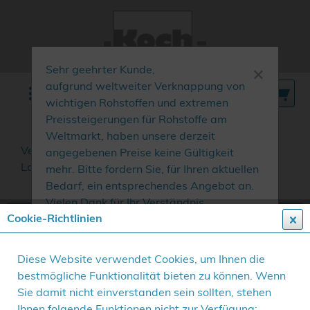
×
Sehr geehrter Kunde,
aufgrund weltweiter Verknappung von
Menü
wichtigen Rohstoffen und extremen
Preissteigerungen für Rohstoffe am
Weltmarkt, haben unsere derzeit
Verschiedene Ausführungen zum Tragen und zur
angegebenen Preise keine Gültigkeit
Ladungssicherung.
mehr erfahren »
mehr. Bitte fordern Sie, für Ihren aktuellen
Bedarf, ein entsprechendes Angebot an.
Vielen Dank für Ihr Verständnis.
Cookie-Richtlinien
Diese Website verwendet Cookies, um Ihnen die
bestmögliche Funktionalität bieten zu können. Wenn
Sie damit nicht einverstanden sein sollten, stehen
Ihnen folgende Funktionen nicht zur Verfügung: