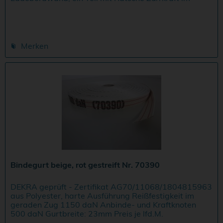
geraden Zug LC 1000 daN, in der U-Form 2000 daN...
Merken
Bindegurt beige, rot gestreift Nr. 70390
DEKRA geprüft - Zertifikat AG70/11068/1804815963
aus Polyester, harte Ausführung Reißfestigkeit im
geraden Zug 1150 daN Anbinde- und Kraftknoten
500 daN Gurtbreite: 23mm Preis je lfd.M.