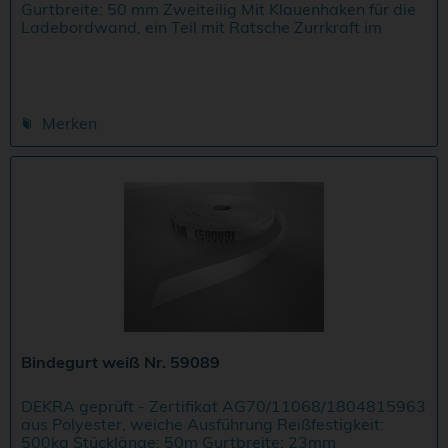
Gurtbreite: 50 mm Zweiteilig Mit Klauenhaken für die
Ladebordwand, ein Teil mit Ratsche Zurrkraft im
geraden Zug LC 2000 daN, in der U-Form 4000 daN...
Merken
Bindegurt weiß Nr. 59089
DEKRA geprüft - Zertifikat AG70/11068/1804815963
aus Polyester, weiche Ausführung Reißfestigkeit:
500kg Stücklänge: 50m Gurtbreite: 23mm