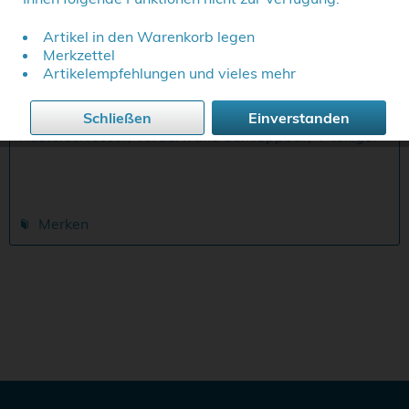
Artikel in den Warenkorb legen
Werkzeugtasche mit Schubladen
Merkzettel
Artikelempfehlungen und vieles mehr
Innenmaße: 410 x 190 x 280 mm (B x T x H)
Außenmaße: 430 x 220 x 330 mm (B x T x H)
Schließen
Einverstanden
Gewicht: 4.300 g Ausstattung: Soft-Toch-Tragegriff,
Rasterschlösser, Vorderwand aufklappbar, 4-teiliger
Schubladeneinsatz mit herausnehmbaren...
Merken