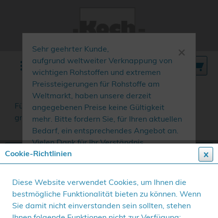
×
Sehr geehrter Kunde,
aufgrund weltweiter Verknappung von
Menü
wichtigen Rohstoffen und extremen
Preissteigerungen für Rohstoffe am
Weltmarkt, haben unsere derzeit
Für ordentlich aufgeräumtes und immer
angegebenen Preise keine Gültigkeit
griffbereites Werkzeug.
mehr erfahren »
mehr. Bitte fordern Sie, für Ihren aktuellen
Bedarf, ein entsprechendes Angebot an.
Vielen Dank für Ihr Verständnis.
Cookie-Richtlinien
Diese Website verwendet Cookies, um Ihnen die
bestmögliche Funktionalität bieten zu können. Wenn
Sie damit nicht einverstanden sein sollten, stehen
Ihnen folgende Funktionen nicht zur Verfügung: