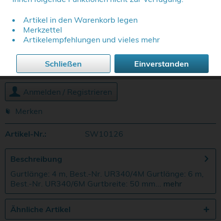
Artikel in den Warenkorb legen
Gurtlängen:
Merkzettel
Artikelempfehlungen und vieles mehr
Schließen
Einverstanden
Melden Sie sich hier an, um die Preise zu sehen.
Anmelden / Registrieren
Merken
Artikel-Nr.:
SW10126
Beschreibung
Gurtlänge: 4 m, Best.-Nr. UR340/4M Gurtlänge: 6 m,
Best.-Nr. UR340/6M Gurtbreite: 50 mm...
mehr
Ähnliche Artikel