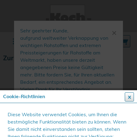
×
Sehr geehrter Kunde,
aufgrund weltweiter Verknappung von
Menü
wichtigen Rohstoffen und extremen
Preissteigerungen für Rohstoffe am
Zurrschienenbeschlag
Weltmarkt, haben unsere derzeit
angegebenen Preise keine Gültigkeit
mehr. Bitte fordern Sie, für Ihren aktuellen
Bedarf, ein entsprechendes Angebot an.
Vielen Dank für Ihr Verständnis.
Cookie-Richtlinien
Diese Website verwendet Cookies, um Ihnen die
bestmögliche Funktionalität bieten zu können. Wenn
Sie damit nicht einverstanden sein sollten, stehen
Ihnen folgende Funktionen nicht zur Verfügung: