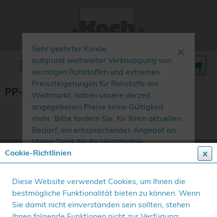
×
Sehr geehrter Kunde,
aufgrund weltweiter Verknappung von
Menü
wichtigen Rohstoffen und extremen
Preissteigerungen für Rohstoffe am
PP-Kordel
Weltmarkt, haben unsere derzeit
angegebenen Preise keine Gültigkeit
mehr. Bitte fordern Sie, für Ihren aktuellen
Bedarf, ein entsprechendes Angebot an.
Vielen Dank für Ihr Verständnis.
Cookie-Richtlinien
Diese Website verwendet Cookies, um Ihnen die
bestmögliche Funktionalität bieten zu können. Wenn
Sie damit nicht einverstanden sein sollten, stehen
Ihnen folgende Funktionen nicht zur Verfügung: