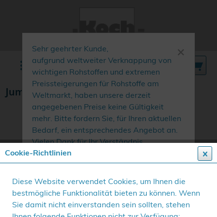
×
Sehr geehrter Kunde,
aufgrund weltweiter Verknappung von
Menü
wichtigen Rohstoffen und extremen
Preissteigerungen für Rohstoffe am
Jumbo 600 x 800 mm
Weltmarkt, haben unsere derzeit
angegebenen Preise keine Gültigkeit
mehr. Bitte fordern Sie, für Ihren aktuellen
Bedarf, ein entsprechendes Angebot an.
Vielen Dank für Ihr Verständnis.
Cookie-Richtlinien
Diese Website verwendet Cookies, um Ihnen die
bestmögliche Funktionalität bieten zu können. Wenn
Sie damit nicht einverstanden sein sollten, stehen
Ihnen folgende Funktionen nicht zur Verfügung: