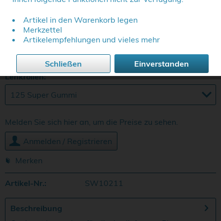
Artikel in den Warenkorb legen
Merkzettel
Farben:
Artikelempfehlungen und vieles mehr
Schließen
Einverstanden
Lenkrollen:
Melden Sie sich hier an, um die Preise zu sehen.
Anmelden / Registrieren
Merken
Artikel-Nr.:
SW10211
Beschreibung